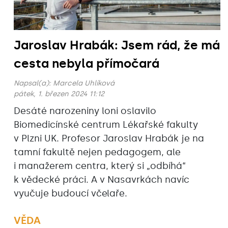
Jaroslav Hrabák: Jsem rád, že má
cesta nebyla přímočará
Napsal(a):
Marcela Uhlíková
pátek, 1. březen 2024 11:12
Desáté narozeniny loni oslavilo
Biomedicínské centrum Lékařské fakulty
v Plzni UK. Profesor Jaroslav Hrabák je na
tamní fakultě nejen pedagogem, ale
i manažerem centra, který si „odbíhá“
k vědecké práci. A v Nasavrkách navíc
vyučuje budoucí včelaře.
VĚDA