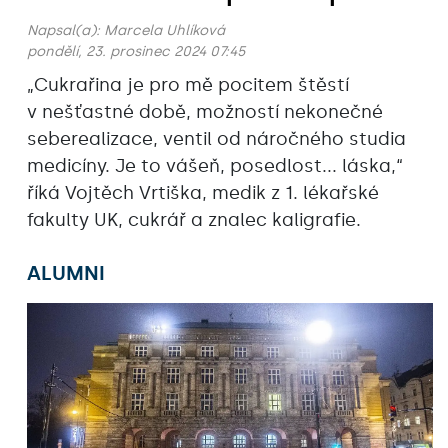
Napsal(a):
Marcela Uhlíková
pondělí, 23. prosinec 2024 07:45
„Cukrařina je pro mě pocitem štěstí
v nešťastné době, možností nekonečné
seberealizace, ventil od náročného studia
medicíny. Je to vášeň, posedlost... láska,“
říká Vojtěch Vrtiška, medik z 1. lékařské
fakulty UK, cukrář a znalec kaligrafie.
ALUMNI