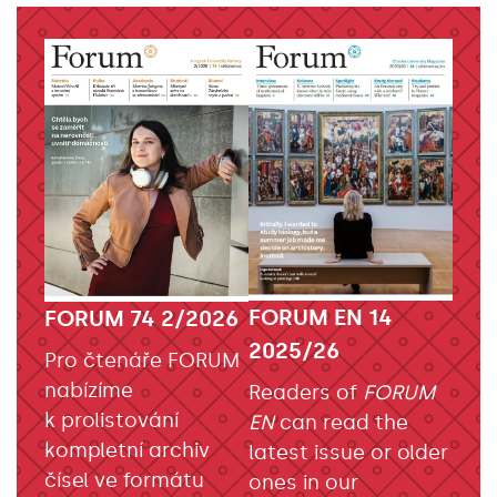
FORUM EN 14
FORUM 74 2/2026
2025/26
Pro čtenáře FORUM
nabízíme
Readers of
FORUM
k prolistování
EN
can read the
kompletní archiv
latest issue or older
čísel ve formátu
ones in our