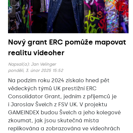
Nový grant ERC pomůže mapovat
realitu videoher
Napsal(a):
Jan Velinger
pondělí, 3. únor 2025 15:52
Na podzim roku 2024 získalo hned pět
vědeckých týmů UK prestižní ERC
Consolidator Grant, jedním z příjemců je
i Jaroslav Švelch z FSV UK. V projektu
GAMEINDEX budou Švelch a jeho kolegové
zkoumat, jak jsou skutečná místa
replikována a zobrazována ve videohrách