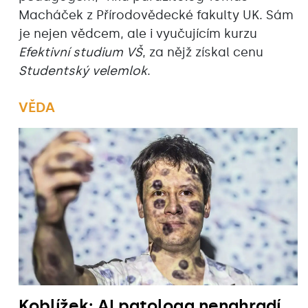
Macháček z Přírodovědecké fakulty UK. Sám
je nejen vědcem, ale i vyučujícím kurzu
Efektivní studium VŠ
, za nějž získal cenu
Studentský velemlok
.
VĚDA
Koblížek: AI patologa nenahradí,