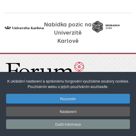
Nabídka pozic na
Univerzitě
Karlově
K ukládání nastavení a správnému fungování využíváme soubory cookies.
Používáním webu s jejich používáním souhlasíte.
forum@cuni.cz
E-mail:
Rozumím
Tel.:
+420 224 491 248
Ovocný trh 3–5, 116 36 Praha 1
Nastavení
Kontakty / Redakce
Další informace
Pokyny pro autory