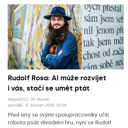
Rudolf Rosa: AI může rozvíjet
i vás, stačí se umět ptát
Napsal(a):
Jiří Novák
pondělí, 17. březen 2025 13:58
Před lety se svými spolupracovníky učili
robota psát divadelní hru, nyní se Rudolf