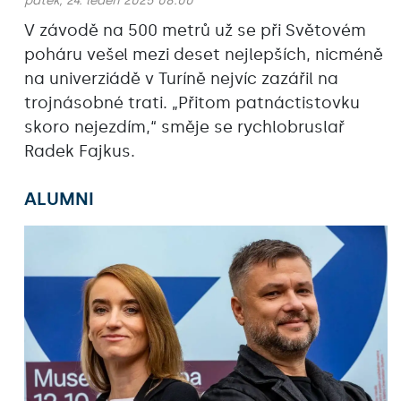
pátek, 24. leden 2025 08:00
V závodě na 500 metrů už se při Světovém
poháru vešel mezi deset nejlepších, nicméně
na univerziádě v Turíně nejvíc zazářil na
trojnásobné trati. „Přitom patnáctistovku
skoro nejezdím,“ směje se rychlobruslař
Radek Fajkus.
ALUMNI