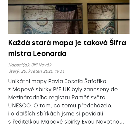
Každá stará mapa je taková Šifra
mistra Leonarda
Napsal(a):
Jiří Novák
úterý, 20. květen 2025 19:31
Unikátní mapy Pavla Josefa Šafaříka
z Mapové sbírky PřF UK byly zaneseny do
Mezinárodního registru Paměť světa
UNESCO. O tom, co tomu předcházelo,
i o dalších sbírkách jsme si povídali
s ředitelkou Mapové sbírky Evou Novotnou.