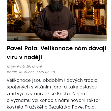
Pavel Pola: Velikonoce nám dávají
víru v naději
Napsal(a):
Jiří Novák
pátek, 18. duben 2025 06:58
Velikonoce jsou obdobím lidových tradic
spojených s vítáním jara, a také oslavou
zmrtvýchvstání Ježíše Krista. Nejen
o významu Velikonoc s námi hovořil rektor
kostela Pražského Jezulátka Pavel Pola.