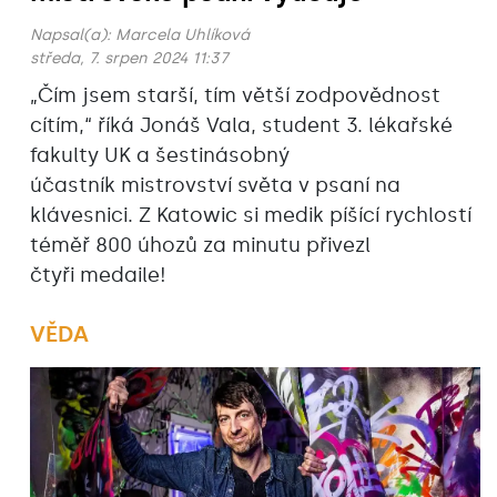
Napsal(a):
Marcela Uhlíková
středa, 7. srpen 2024 11:37
„Čím jsem starší, tím větší zodpovědnost
cítím,“ říká Jonáš Vala, student 3. lékařské
fakulty UK a šestinásobný
účastník mistrovství světa v psaní na
klávesnici. Z Katowic si medik píšící rychlostí
téměř 800 úhozů za minutu přivezl
čtyři medaile!
VĚDA