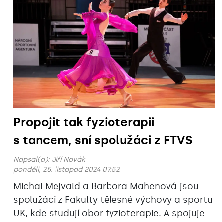
Propojit tak fyzioterapii
s tancem, sní spolužáci z FTVS
Napsal(a):
Jiří Novák
pondělí, 25. listopad 2024 07:52
Michal Mejvald a Barbora Mahenová jsou
spolužáci z Fakulty tělesné výchovy a sportu
UK, kde studují obor fyzioterapie. A spojuje