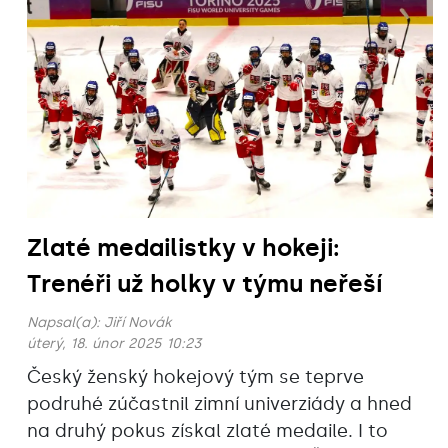
Zlaté medailistky v hokeji:
Trenéři už holky v týmu neřeší
Napsal(a):
Jiří Novák
úterý, 18. únor 2025 10:23
Český ženský hokejový tým se teprve
podruhé zúčastnil zimní univerziády a hned
na druhý pokus získal zlaté medaile. I to