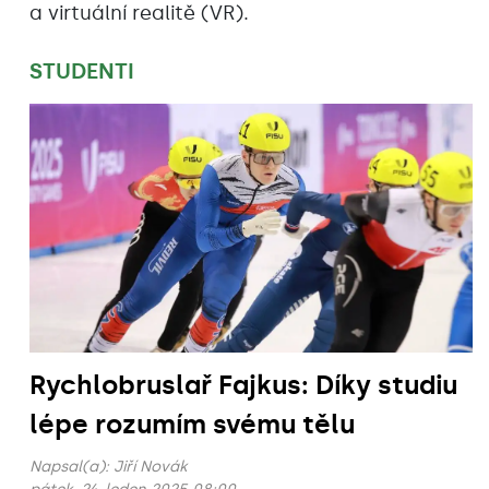
a virtuální realitě (VR).
STUDENTI
Rychlobruslař Fajkus: Díky studiu
lépe rozumím svému tělu
Napsal(a):
Jiří Novák