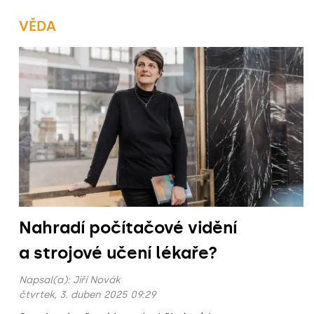
VĚDA
Nahradí počítačové vidění
a strojové učení lékaře?
Napsal(a):
Jiří Novák
čtvrtek, 3. duben 2025 09:29