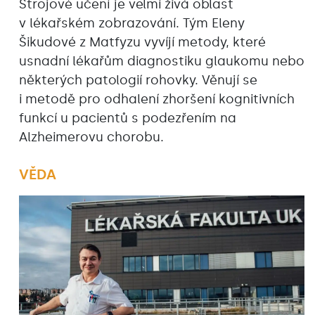
Strojové učení je velmi živá oblast
v lékařském zobrazování. Tým Eleny
Šikudové z Matfyzu vyvíjí metody, které
usnadní lékařům diagnostiku glaukomu nebo
některých patologií rohovky. Věnují se
i metodě pro odhalení zhoršení kognitivních
funkcí u pacientů s podezřením na
Alzheimerovu chorobu.
VĚDA