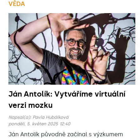
VĚDA
Ján Antolík: Vytváříme virtuální
verzi mozku
Napsal(a):
Pavla Hubálková
pondělí, 5. květen 2025 12:40
Ján Antolík původně začínal s výzkumem