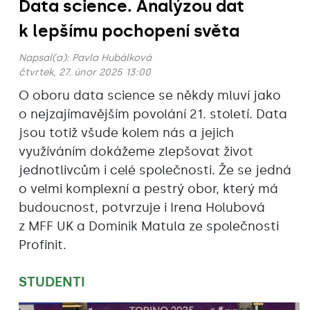
Data science. Analýzou dat
k lepšímu pochopení světa
Napsal(a):
Pavla Hubálková
čtvrtek, 27. únor 2025 13:00
O oboru data science se někdy mluví jako
o nejzajímavějším povolání 21. století. Data
jsou totiž všude kolem nás a jejich
využíváním dokážeme zlepšovat život
jednotlivcům i celé společnosti. Že se jedná
o velmi komplexní a pestrý obor, který má
budoucnost, potvrzuje i Irena Holubová
z MFF UK a Dominik Matula ze společnosti
Profinit.
STUDENTI