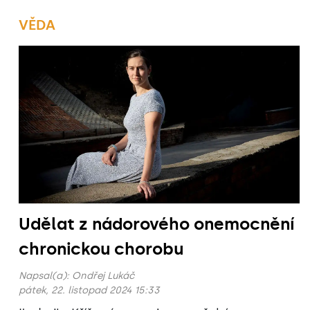
VĚDA
Udělat z nádorového onemocnění
chronickou chorobu
Napsal(a):
Ondřej Lukáč
pátek, 22. listopad 2024 15:33