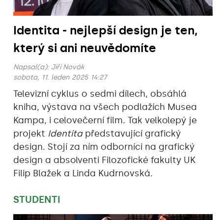
Identita - nejlepší design je ten,
který si ani neuvědomíte
Napsal(a):
Jiří Novák
sobota, 11. leden 2025 14:27
Televizní cyklus o sedmi dílech, obsáhlá
kniha, výstava na všech podlažích Musea
Kampa, i celovečerní film. Tak velkolepý je
projekt
Identita
představující grafický
design. Stojí za ním odborníci na grafický
design a absolventi Filozofické fakulty UK
Filip Blažek a Linda Kudrnovská.
STUDENTI