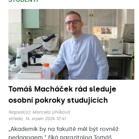
Tomáš Macháček rád sleduje
osobní pokroky studujících
Napsal(a):
Marcela Uhlíková
středa, 14. srpen 2024 12:41
„Akademik by na fakultě měl být rovněž
pedagogem,“ říká parazitolog Tomáš