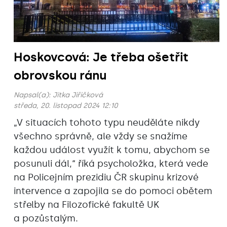
Hoskovcová: Je třeba ošetřit
obrovskou ránu
Napsal(a):
Jitka Jiřičková
středa, 20. listopad 2024 12:10
„V situacích tohoto typu neuděláte nikdy
všechno správně, ale vždy se snažíme
každou událost využít k tomu, abychom se
posunuli dál,“ říká psycholožka, která vede
na Policejním prezidiu ČR skupinu krizové
intervence a zapojila se do pomoci obětem
střelby na Filozofické fakultě UK
a pozůstalým.