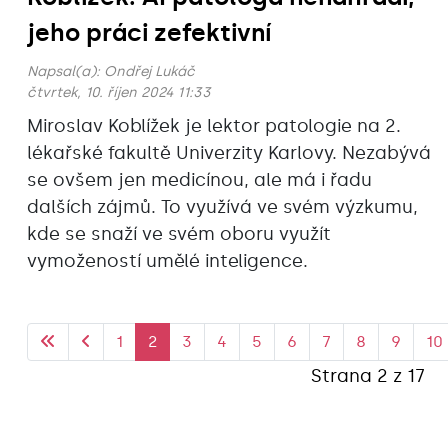
jeho práci zefektivní
Napsal(a):
Ondřej Lukáč
čtvrtek, 10. říjen 2024 11:33
Miroslav Koblížek je lektor patologie na 2.
lékařské fakultě Univerzity Karlovy. Nezabývá
se ovšem jen medicínou, ale má i řadu
dalších zájmů. To využívá ve svém výzkumu,
kde se snaží ve svém oboru využít
vymožeností umělé inteligence.
1
2
3
4
5
6
7
8
9
10
Strana 2 z 17