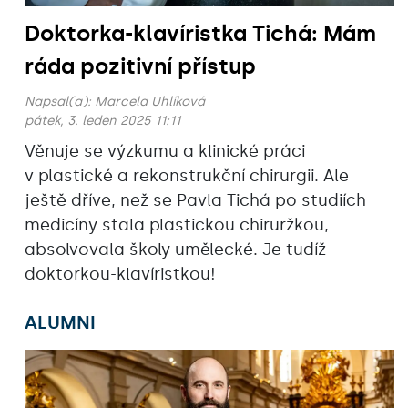
Doktorka-klavíristka Tichá: Mám
ráda pozitivní přístup
Napsal(a):
Marcela Uhlíková
pátek, 3. leden 2025 11:11
Věnuje se výzkumu a klinické práci
v plastické a rekonstrukční chirurgii. Ale
ještě dříve, než se Pavla Tichá po studiích
medicíny stala plastickou chiruržkou,
absolvovala školy umělecké. Je tudíž
doktorkou-klavíristkou!
ALUMNI