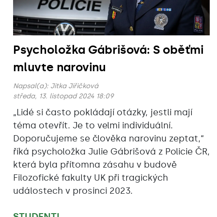
Psycholožka Gábrišová: S oběťmi
mluvte narovinu
Napsal(a):
Jitka Jiřičková
středa, 13. listopad 2024 18:09
„Lidé si často pokládají otázky, jestli mají
téma otevřít. Je to velmi individuální.
Doporučujeme se člověka narovinu zeptat,“
říká psycholožka Julie Gábrišová z Policie ČR,
která byla přítomna zásahu v budově
Filozofické fakulty UK při tragických
událostech v prosinci 2023.
STUDENTI