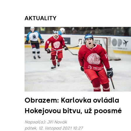
AKTUALITY
Obrazem: Karlovka ovládla
Hokejovou bitvu, už poosmé
Napsal(a):
Jiří Novák
pátek, 12. listopad 2021 10:27