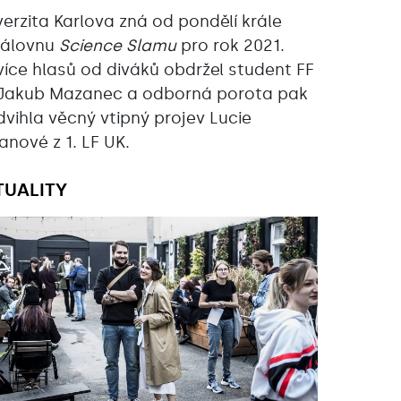
verzita Karlova zná od pondělí krále
rálovnu
Science Slamu
pro rok 2021.
více hlasů od diváků obdržel student FF
Jakub Mazanec a odborná porota pak
dvihla věcný vtipný projev Lucie
anové z 1. LF UK.
TUALITY