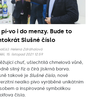
 pí-vo i do menzy. Bude to
ntokrát Slušné číslo
al(a):
Helena Zdráhalová
lí, 15. listopad 2021 12:59
ěžující chuť, ušlechtilá chmelová vůně,
dně silný říz a čirá jiskrná barva.
sně takové je
Slušné číslo
, nové
verzitní nealko pivo vyráběné unikátním
sobem a inspirované symbolikou
olfova čísla.