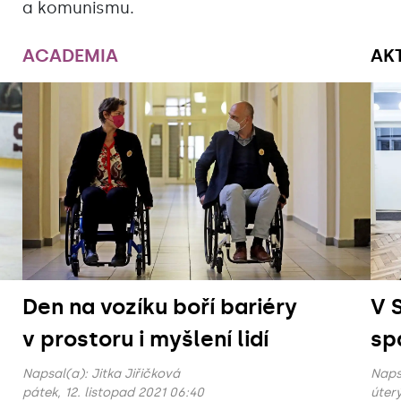
a komunismu.
ACADEMIA
AK
Den na vozíku boří bariéry
V 
v prostoru i myšlení lidí
sp
Napsal(a):
Jitka Jiřičková
Naps
pátek, 12. listopad 2021 06:40
úterý