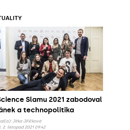
TUALITY
Science Slamu 2021 zabodoval
ánek a technopolitika
al(a):
Jitka Jiřičková
, 2. listopad 2021 09:42