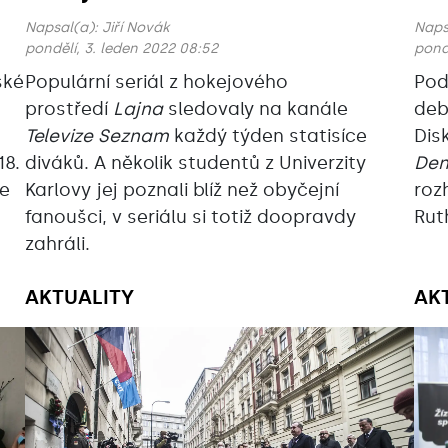
Napsal(a):
Jiří Novák
Naps
pondělí, 3. leden 2022 08:52
pondě
ské
Populární seriál z hokejového
Pod
prostředí
Lajna
sledovaly na kanále
deb
Televize Seznam
každý týden statisíce
Dis
18.
diváků. A několik studentů z Univerzity
Den
ve
Karlovy jej poznali blíž než obyčejní
roz
fanoušci, v seriálu si totiž doopravdy
Rut
zahráli.
AKTUALITY
AK