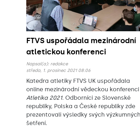
FTVS uspořádala mezinárodní
atletickou konferenci
Napsal(a):
redakce
středa, 1. prosinec 2021 08:06
Katedra atletiky FTVS UK uspořádala
online mezinárodní vědeckou konferenci
Atletika 2021
. Odborníci ze Slovenské
republiky, Polska a České republiky zde
prezentovali výsledky svých výzkumnýc
šetření.