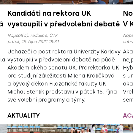
Kandidáti na rektora UK
No
á
vystoupili v předvolební debatě
V 
Napsal(a):
redakce, ČTK
Naps
pátek, 15. říjen 2021 18:31
sobot
Uchazeči o post rektora Univerzity Karlovy
Aka
ála
vystoupili v předvolební debatě na půdě
nej
Akademického senátu UK. Prorektorka UK
Hyb
pro studijní záležitosti Milena Králíčková
s u
a bývalý děkan Filozofické fakulty UK
aka
Michal Stehlík představili v pátek 15. října
Vrc
své volební programy a týmy.
sem
AKTUALITY
AC