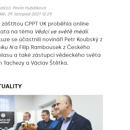
al(a):
Pavla Hubálková
lí, 29. listopad 2021 12:29
 záštitou CPPT UK proběhla online
ata na téma
Vědci ve světě médií
.
kuze se účastnili novináři Petr Koubský z
íku N
a Filip Rambousek z Českého
hlasu a také zástupci vědeckého světa
h Tachezy a Václav Štětka.
TUALITY