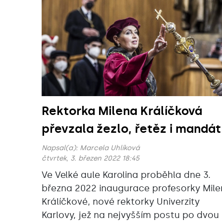
Rektorka Milena Králíčková
převzala žezlo, řetěz i mandát
Napsal(a):
Marcela Uhlíková
čtvrtek, 3. březen 2022 18:45
Ve Velké aule Karolina proběhla dne 3.
března 2022 inaugurace profesorky Mile
Králíčkové, nové rektorky Univerzity
Karlovy, jež na nejvyšším postu po dvou