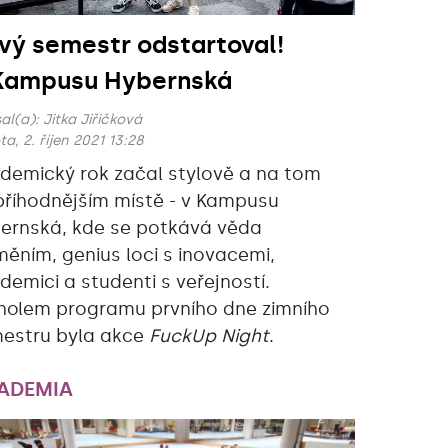
vý semestr odstartoval!
Kampusu Hybernská
al(a):
Jitka Jiřičková
a, 2. říjen 2021 13:28
demický rok začal stylově a na tom
příhodnějším místě - v Kampusu
ernská, kde se potkává věda
měním, genius loci s inovacemi,
demici a studenti s veřejností.
holem programu prvního dne zimního
estru byla akce
FuckUp Night
.
ADEMIA