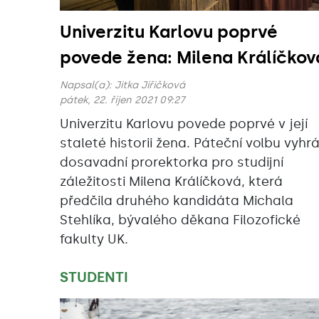
Univerzitu Karlovu poprvé
povede žena: Milena Králíčkov
Napsal(a):
Jitka Jiřičková
pátek, 22. říjen 2021 09:27
Univerzitu Karlovu povede poprvé v její
staleté historii žena. Páteční volbu vyhr
dosavadní prorektorka pro studijní
záležitosti Milena Králíčková, která
předčila druhého kandidáta Michala
Stehlíka, bývalého děkana Filozofické
fakulty UK.
STUDENTI