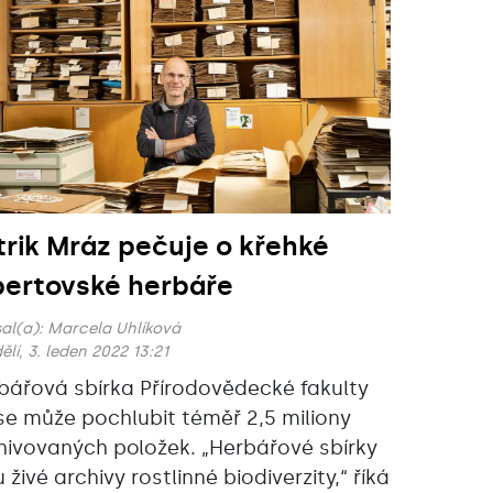
trik Mráz pečuje o křehké
bertovské herbáře
al(a):
Marcela Uhlíková
lí, 3. leden 2022 13:21
bářová sbírka Přírodovědecké fakulty
se může pochlubit téměř 2,5 miliony
hivovaných položek. „Herbářové sbírky
 živé archivy rostlinné biodiverzity,“ říká