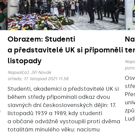
Obrazem: Studenti
Na
a představitelé UK si připomněli
te
listopady
Naps
pondě
Napsal(a):
Jiří Novák
Osv
středa, 17. listopad 2021 11:38
stře
Studenti, akademici a představitelé UK si
Pře
během středy připomínali odkaz dvou
uni
slavných dní československých dějin: 17.
h
způ
listopadů 1939 a 1989, kdy studenti
Lud
a občané odvážně vystoupili proti dvěma
totalitám minulého věku: nacismu