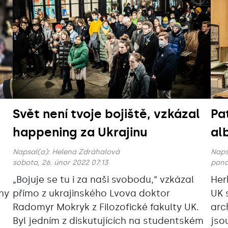
Svět není tvoje bojiště, vzkázal
Pa
happening za Ukrajinu
al
Napsal(a):
Helena Zdráhalová
Naps
sobota, 26. únor 2022 07:13
pondě
„Bojuje se tu i za naši svobodu,“ vzkázal
Her
ny
přímo z ukrajinského Lvova doktor
UK 
Radomyr Mokryk z Filozofické fakulty UK.
arc
Byl jedním z diskutujících na studentském
jsou