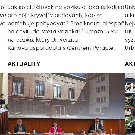
té
Jak se cítí člověk na vozíku a jaká úskalí se
Uni
vu
pro něj skrývají v budovách, kde se
a k
 ve
potřebuje pohybovat? Proniknout, alespoň
Nej
na chvíli, do světa vozíčkářů umožnil
Den
UK 
na vozíku
, který Univerzita
vyz
Karlova uspořádala s Centrem Paraple.
Urb
AKTUALITY
AK