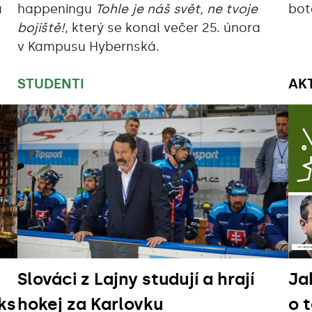
a
happeningu
Tohle je náš svět, ne tvoje
bot
bojiště!
, který se konal večer 25. února
v Kampusu Hybernská.
STUDENTI
AK
Slováci z Lajny studují a hrají
Ja
ks
hokej za Karlovku
o 