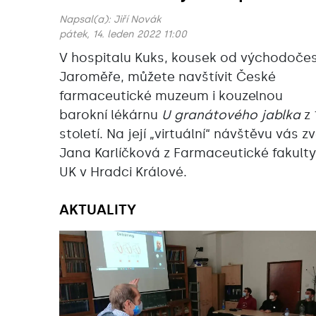
Napsal(a):
Jiří Novák
pátek, 14. leden 2022 11:00
V hospitalu Kuks, kousek od východoče
Jaroměře, můžete navštívit České
farmaceutické muzeum i kouzelnou
barokní lékárnu
U granátového jablka
z 
století. Na její „virtuální“ návštěvu vás z
Jana Karlíčková z Farmaceutické fakulty
UK v Hradci Králové.
AKTUALITY