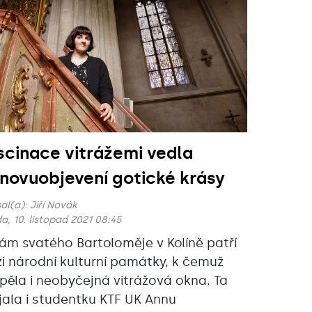
scinace vitrážemi vedla
znovuobjevení gotické krásy
al(a):
Jiří Novák
a, 10. listopad 2021 08:45
ám svatého Bartoloměje v Kolíně patří
i národní kulturní památky, k čemuž
spěla i neobyčejná vitrážová okna. Ta
jala i studentku KTF UK Annu