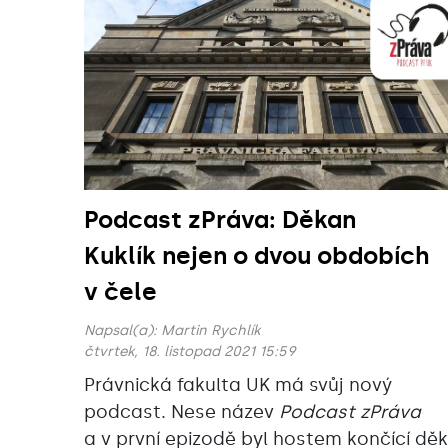
Podcast zPráva: Děkan
Kuklík nejen o dvou obdobích
v čele
Napsal(a):
Martin Rychlík
čtvrtek, 18. listopad 2021 15:59
Právnická fakulta UK má svůj nový
podcast. Nese název
Podcast zPráva
a v první epizodě byl hostem končící dě