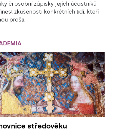
íky či osobní zápisky jejích účastníků
inesl zkušenosti konkrétních lidí, kteří
nou prošli.
ADEMIA
novnice středověku