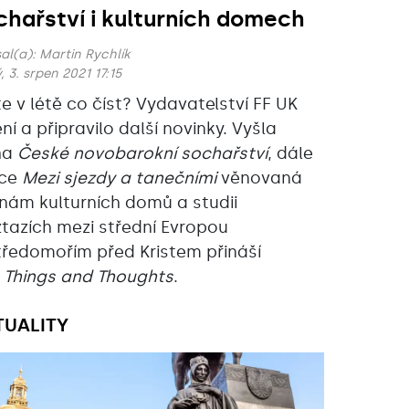
chařství i kulturních domech
al(a):
Martin Rychlík
, 3. srpen 2021 17:15
e v létě co číst? Vydavatelství FF UK
ní a připravilo další novinky. Vyšla
ha
České novobarokní sochařství
, dále
áce
Mezi sjezdy a tanečními
věnovaná
inám kulturních domů a studii
ztazích mezi střední Evropou
tředomořím před Kristem přináší
o
Things and Thoughts
.
TUALITY