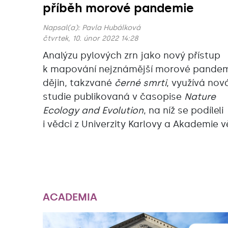
příběh morové pandemie
Napsal(a):
Pavla Hubálková
čtvrtek, 10. únor 2022 14:28
Analýzu pylových zrn jako nový přístup
k mapování nejznámější morové pande
dějin, takzvané
černé smrti
, využívá nov
studie publikovaná v časopise
Nature
Ecology and Evolution
, na níž se podíleli
i vědci z Univerzity Karlovy a Akademie v
ACADEMIA