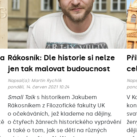
la
Rákosník: Dle historie si nelze
Př
jen tak malovat budoucnost
ce
Napsal(a):
Martin Rychlík
Naps
pondělí, 14. červen 2021 10:24
pondě
Small Talk
s historikem Jakubem
V K
Rákosníkem z Filozofické fakulty UK
kon
o očekáváních, jež klademe na dějiny,
sva
tě
o čtyřech žánrech historického vyprávění
žen
a také o tom, jak se děti na různých
děj