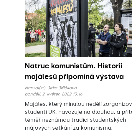
Natruc komunistům. Historii
majálesů připomíná výstava
Napsal(a):
Jitka Jiřičková
pondělí, 2. květen 2022 13:16
Majáles, který minulou neděli zorganizov
studenti UK, navazuje na dlouhou, a při
téměř neznámou tradici studentských
májových setkání za komunismu.