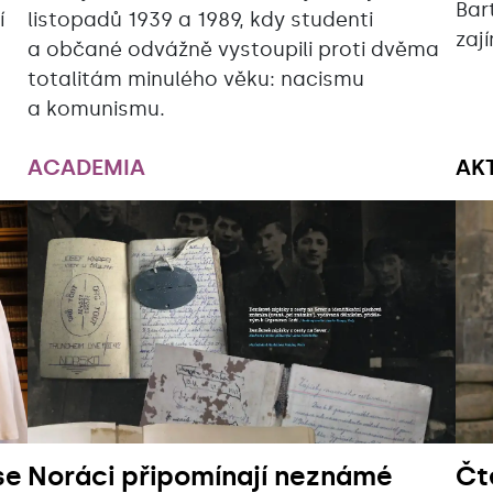
Bar
í
listopadů 1939 a 1989, kdy studenti
zaj
a občané odvážně vystoupili proti dvěma
totalitám minulého věku: nacismu
a komunismu.
ACADEMIA
AK
se
Noráci připomínají neznámé
Čt