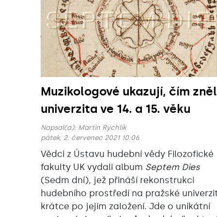
Muzikologové ukazují, čím zně
univerzita ve 14. a 15. věku
Napsal(a):
Martin Rychlík
pátek, 2. červenec 2021 10:06
Vědci z Ústavu hudební vědy Filozofické
fakulty UK vydali album
Septem Dies
(Sedm dní), jež přináší rekonstrukci
hudebního prostředí na pražské univerzi
krátce po jejím založení. Jde o unikátní