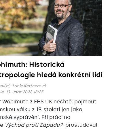
hlmuth: Historická
tropologie hledá konkrétní lidi
al(a):
Lucie Kettnerová
le, 13. únor 2022 18:25
r Wohlmuth z FHS UK nechtěl pojmout
mskou válku z 19. století jen jako
inské vyprávění. Při práci na
ze
Východ proti Západu?
prostudoval