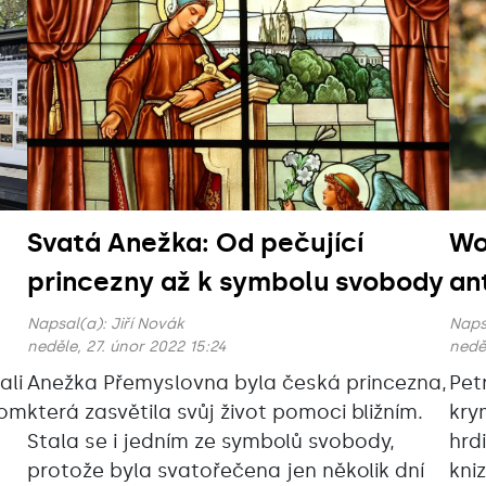
Svatá Anežka: Od pečující
Wo
princezny až k symbolu svobody
an
Napsal(a):
Jiří Novák
Naps
neděle, 27. únor 2022 15:24
nedě
ali
Anežka Přemyslovna byla česká princezna,
Pet
tom
která zasvětila svůj život pomoci bližním.
kry
Stala se i jedním ze symbolů svobody,
hrd
protože byla svatořečena jen několik dní
kni