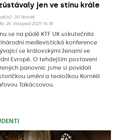
zůstávaly jen ve stínu krále
al(a):
Jiří Novák
a, 24. listopad 2021 14:18
íjnu se na půdě KTF UK uskutečnila
inárodní medievistická konference
ývající se královskými ženami ve
ední Evropě. O tehdejším postavení
zených panovnic jsme si povídali
istoričkou umění a teoložkou Kornélií
ářovou Takácsovou.
UDENTI