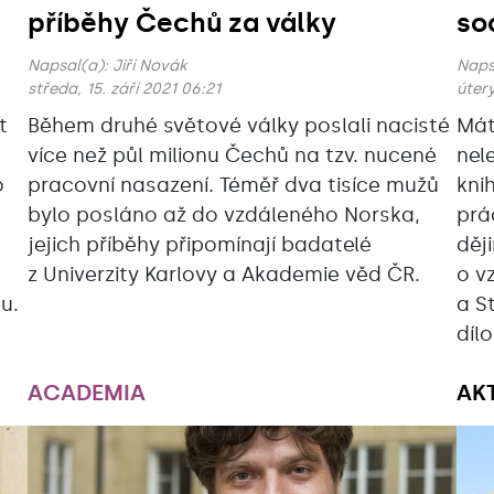
příběhy Čechů za války
so
Napsal(a):
Jiří Novák
Naps
středa, 15. září 2021 06:21
úterý
t
Během druhé světové války poslali nacisté
Mát
více než půl milionu Čechů na tzv. nucené
nele
o
pracovní nasazení. Téměř dva tisíce mužů
kni
bylo posláno až do vzdáleného Norska,
pr
jejich příběhy připomínají badatelé
děj
z Univerzity Karlovy a Akademie věd ČR.
o v
tu.
a S
díl
ACADEMIA
AK