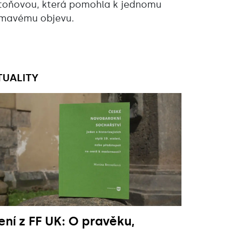
toňovou, která pomohla k jednomu
ímavému objevu.
TUALITY
ení z FF UK: O pravěku,