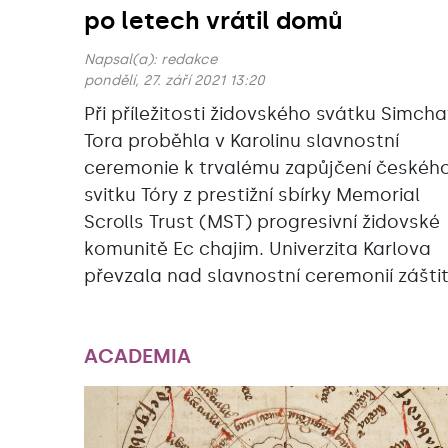
po letech vrátil domů
Napsal(a):
redakce
pondělí, 27. září 2021 13:20
Při příležitosti židovského svátku Simcha
Tora proběhla v Karolinu slavnostní
ceremonie k trvalému zapůjčení českéh
svitku Tóry z prestižní sbírky Memorial
Scrolls Trust (MST) progresivní židovské
komunitě Ec chajim. Univerzita Karlova
převzala nad slavnostní ceremonií zášti
ACADEMIA